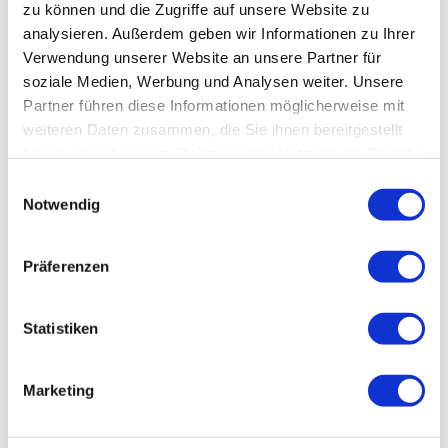
zu können und die Zugriffe auf unsere Website zu
analysieren. Außerdem geben wir Informationen zu Ihrer
Verwendung unserer Website an unsere Partner für
soziale Medien, Werbung und Analysen weiter. Unsere
Partner führen diese Informationen möglicherweise mit
weiteren Daten zusammen, die Sie ihnen bereitgestellt
haben oder die sie im Rahmen Ihrer Nutzung der Dienste
gesammelt haben.
Einwilligungsauswahl
Notwendig
Präferenzen
Ausbau B 112 zwischen OU Guben-
Statistiken
OU Neuzelle
Ausbau B 112 zwischen OU Guben-OU Neuzelle
Marketing
Projektangaben Leistungsumfang: Ausbau der B
112 zwischen der OU Guben – OU Neuzelle, Los