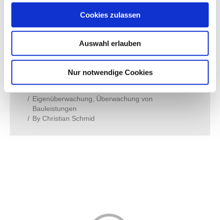
2, km 3+440 – 7+430 Bauherr: Landesbetrieb
Straßenwesen Brandenburg Ausführung:
Cookies zulassen
ARIKON Straßen- Tiefbau- und Abriß GmbH
14974 Genshagen Projektdauer: seit Oktober
Auswahl erlauben
2007 – derzeit noch nicht abgeschlossen Unsere
Leistungen Eigenüberwachung Erdbau
Nur notwendige Cookies
Eigenüberwachung Tragschichten mit/ohne…
21. Februar 2017
Eigenüberwachung
,
Überwachung von
Bauleistungen
By
Christian Schmid