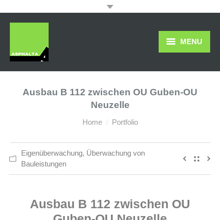
MENU
Das Unternehmen
Ausbau B 112 zwischen OU Guben-OU
Leistungen
Neuzelle
Downloads & Veröffentlichungen
You are here:
Home
Portfolio
Galerien
Eigenüberwachung
,
Überwachung von
Kontakt
Bauleistungen
Ausbau B 112 zwischen OU
Guben-OU Neuzelle