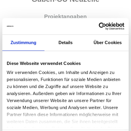
Projektangaben
Leistungsumfang:
Zustimmung
Details
Über Cookies
Ausbau der B 112 zwischen der OU Guben – OU
Neuzelle, Los 2, km 3+440 – 7+430
Bauherr:
Diese Webseite verwendet Cookies
Landesbetrieb Straßenwesen Brandenburg
Wir verwenden Cookies, um Inhalte und Anzeigen zu
personalisieren, Funktionen für soziale Medien anbieten
Ausführung:
zu können und die Zugriffe auf unsere Website zu
ARIKON Straßen- Tiefbau- und Abriß GmbH
analysieren. Außerdem geben wir Informationen zu Ihrer
14974 Genshagen
Verwendung unserer Website an unsere Partner für
Projektdauer:
soziale Medien, Werbung und Analysen weiter. Unsere
Partner führen diese Informationen möglicherweise mit
seit Oktober 2007 – derzeit noch nicht
weiteren Daten zusammen, die Sie ihnen bereitgestellt
abgeschlossen
haben oder die sie im Rahmen Ihrer Nutzung der Dienste