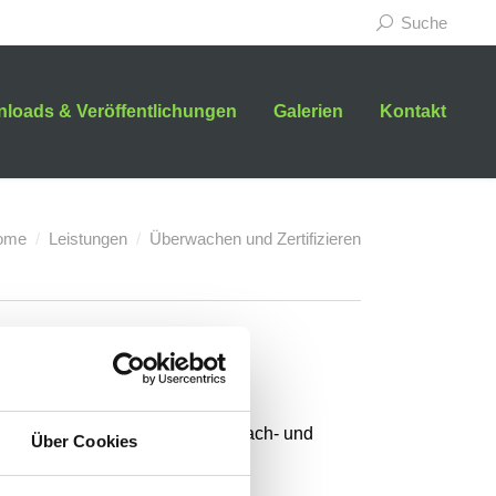
Suche
loads & Veröffentlichungen
Galerien
Kontakt
ome
Leistungen
Überwachen und Zertifizieren
wesentlicher Bestandteil des
etet interessenunabhängige, sach- und
Über Cookies
bauausführende Unternehmen.