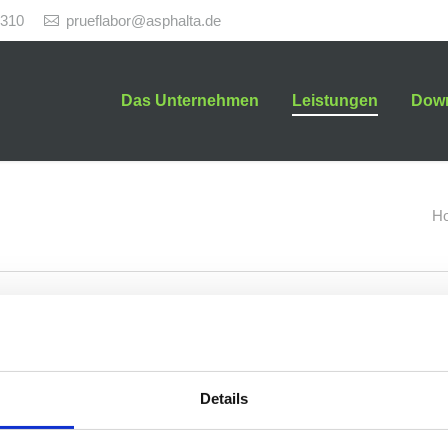
7310
prueflabor@asphalta.de
Das Unternehmen
Leistungen
Down
H
You are here:
Qualitätsprüfungen an Baustoffen oder Bauteilen sind ein 
Qualitätssicherungssystems im Bauwesen.
Die ASPHALTA Prüf- und Forschungslaboratorium GmbH bi
Details
fachgerechte Prüfungen, sowohl für Bauherren als auch 